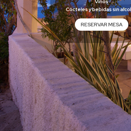
Vinos
Cócteles y bebidas sin alco
RESERVAR MESA